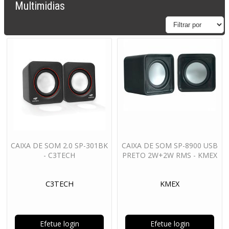
Multimidias
CAIXA DE SOM 2.0 SP-301BK
CAIXA DE SOM SP-8900 USB
- C3TECH
PRETO 2W+2W RMS - KMEX
C3TECH
KMEX
Efetue login
Efetue login