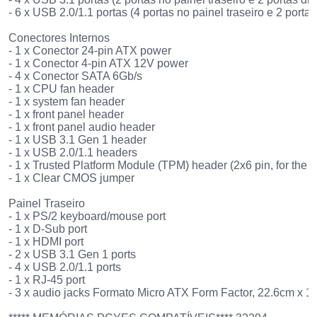
- 6 x USB 2.0/1.1 portas (4 portas no painel traseiro e 2 porta
Conectores Internos
- 1 x Conector 24-pin ATX power
- 1 x Conector 4-pin ATX 12V power
- 4 x Conector SATA 6Gb/s
- 1 x CPU fan header
- 1 x system fan header
- 1 x front panel header
- 1 x front panel audio header
- 1 x USB 3.1 Gen 1 header
- 1 x USB 2.0/1.1 headers
- 1 x Trusted Platform Module (TPM) header (2x6 pin, for th
- 1 x Clear CMOS jumper
Painel Traseiro
- 1 x PS/2 keyboard/mouse port
- 1 x D-Sub port
- 1 x HDMI port
- 2 x USB 3.1 Gen 1 ports
- 4 x USB 2.0/1.1 ports
- 1 x RJ-45 port
- 3 x audio jacks Formato Micro ATX Form Factor, 22.6cm x 1