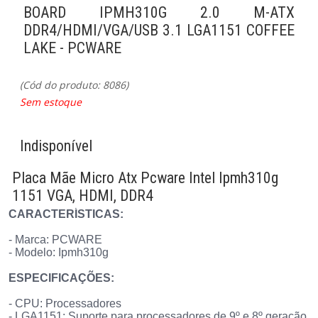
BOARD IPMH310G 2.0 M-ATX
DDR4/HDMI/VGA/USB 3.1 LGA1151 COFFEE
LAKE - PCWARE
(Cód do produto: 8086)
Sem estoque
Indisponível
Placa Mãe Micro Atx Pcware Intel Ipmh310g
1151 VGA, HDMI, DDR4
CARACTERÍSTICAS:
- Marca: PCWARE
- Modelo: Ipmh310g
ESPECIFICAÇÕES:
- CPU: Processadores
- LGA1151: Suporte para processadores de 9º e 8º geração Int