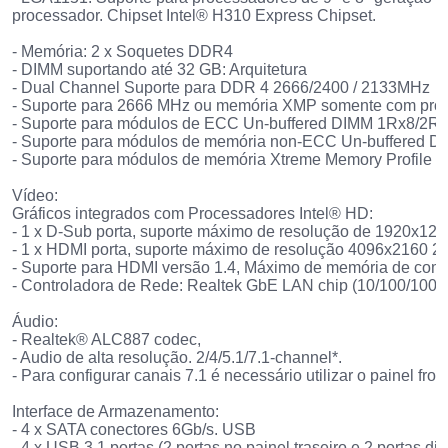
processador. Chipset Intel® H310 Express Chipset.
- Memória: 2 x Soquetes DDR4
- DIMM suportando até 32 GB: Arquitetura
- Dual Channel Suporte para DDR 4 2666/2400 / 2133MHz
- Suporte para 2666 MHz ou memória XMP somente com proc
- Suporte para módulos de ECC Un-buffered DIMM 1Rx8/2R
- Suporte para módulos de memória non-ECC Un-buffered 
- Suporte para módulos de memória Xtreme Memory Profile (
Vídeo:
Gráficos integrados com Processadores Intel® HD:
- 1 x D-Sub porta, suporte máximo de resolução de 1920x12
- 1 x HDMI porta, suporte máximo de resolução 4096x2160 2
- Suporte para HDMI versão 1.4, Máximo de memória de comp
- Controladora de Rede: Realtek GbE LAN chip (10/100/1000 
Áudio:
- Realtek® ALC887 codec,
- Audio de alta resolução. 2/4/5.1/7.1-channel*.
- Para configurar canais 7.1 é necessário utilizar o painel fro
Interface de Armazenamento:
- 4 x SATA conectores 6Gb/s. USB
- 4 x USB 3.1 portas (2 portas no painel traseiro e 2 portas d