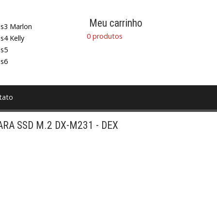
Meu carrinho
s3 Marlon
0 produtos
s4 Kelly
s5
s6
tato
RA SSD M.2 DX-M231 - DEX
vadoras
HD
Headset
Impressoras
e Vídeo
Processador
SOFTWARE
Teclados