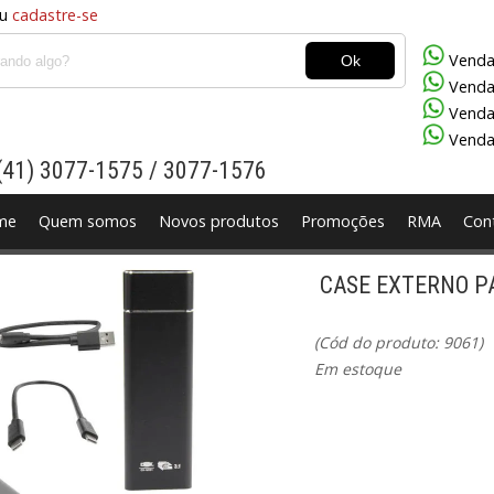
u
cadastre-se
Venda
Venda
Venda
Venda
(41) 3077-1575 / 3077-1576
me
Quem somos
Novos produtos
Promoções
RMA
Con
CASE EXTERNO PA
tebook
Coolers
Energia
Fontes
Gabinetes
GPS
Gra
Mouses
Multimidias
Network
Placa Mãe
Placas d
(Cód do produto: 9061)
Em estoque
Web Cam e Cameras