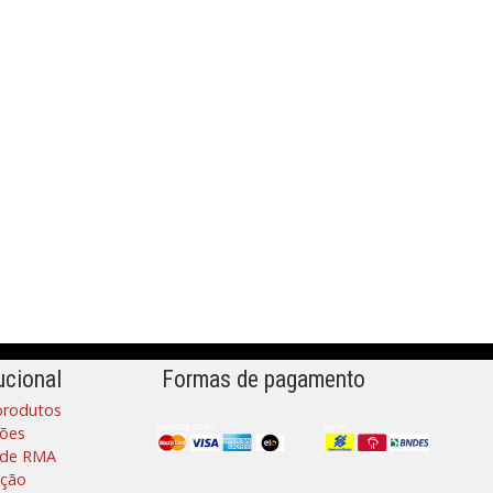
ucional
Formas de pagamento
produtos
ões
a de RMA
ação