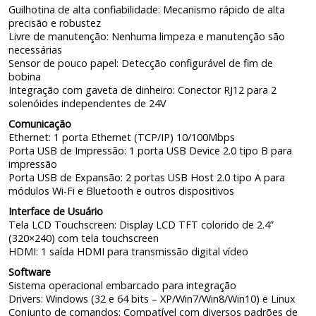
Guilhotina de alta confiabilidade: Mecanismo rápido de alta
precisão e robustez
Livre de manutenção: Nenhuma limpeza e manutenção são
necessárias
Sensor de pouco papel: Detecção configurável de fim de
bobina
Integração com gaveta de dinheiro: Conector RJ12 para 2
solenóides independentes de 24V
Comunicação
Ethernet: 1 porta Ethernet (TCP/IP) 10/100Mbps
Porta USB de Impressão: 1 porta USB Device 2.0 tipo B para
impressão
Porta USB de Expansão: 2 portas USB Host 2.0 tipo A para
módulos Wi-Fi e Bluetooth e outros dispositivos
Interface de Usuário
Tela LCD Touchscreen: Display LCD TFT colorido de 2.4”
(320×240) com tela touchscreen
HDMI: 1 saída HDMI para transmissão digital vídeo
Software
Sistema operacional embarcado para integração
Drivers: Windows (32 e 64 bits – XP/Win7/Win8/Win10) e Linux
Conjunto de comandos: Compatível com diversos padrões de