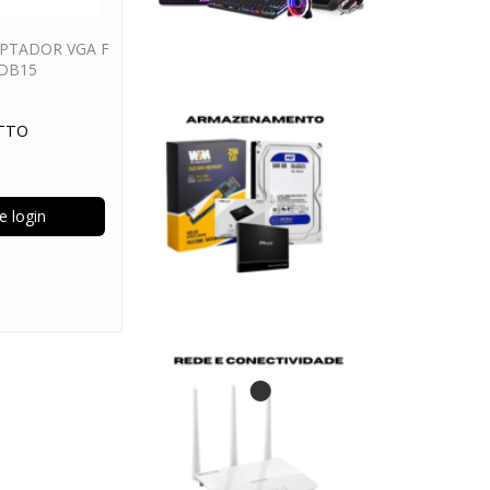
PTADOR VGA F
 DB15
TTO
e login
•