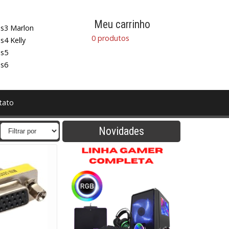
Meu carrinho
s3 Marlon
0 produtos
s4 Kelly
s5
s6
tato
Novidades
vadoras
HD
Headset
Impressoras
e Vídeo
Processador
SOFTWARE
Teclados