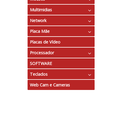
Multimidias
Micro SD
Com Fio
Network
Gamer
Caixa Acústica
Placa Mãe
Retrátil
Sistema 2.1
Roteadores
Placas de Vídeo
Sem Fio
Sistema 5.1
Adaptadores
Chipset AMD
Processador
Mouse Pads
Switchs
Chipset Intel
SOFTWARE
AMD
Teclados
Intel
Web Cam e Cameras
Básico
Multimídia
Gamer
Apoio