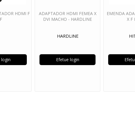
TADOR HDMI F
ADAPTADOR HDMI FEMEA X
EMENDA ADA
F
DVI MACHO - HARDLINE
X F
HARDLINE
HI
 login
Efetue login
Efetu